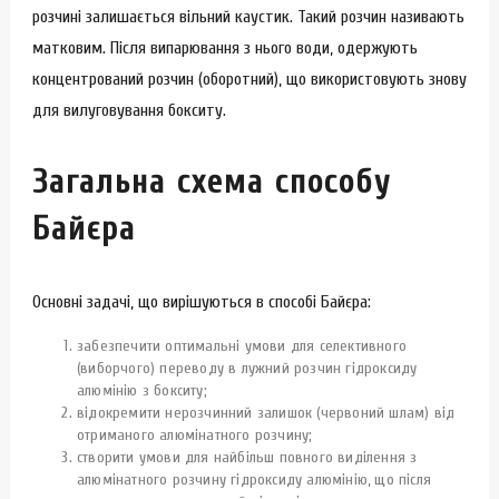
розчині залишається вільний каустик. Такий розчин називають
матковим. Після випарювання з нього води, одержують
концентрований розчин (оборотний), що використовують знову
для вилуговування бокситу.
Загальна схема способу
Байєра
Основні задачі, що вирішуються в способі Байєра:
забезпечити оптимальні умови для селективного
(виборчого) переводу в лужний розчин гідроксиду
алюмінію з бокситу;
відокремити нерозчинний залишок (червоний шлам) від
отриманого алюмінатного розчину;
створити умови для найбільш повного виділення з
алюмінатного розчину гідроксиду алюмінію, що після