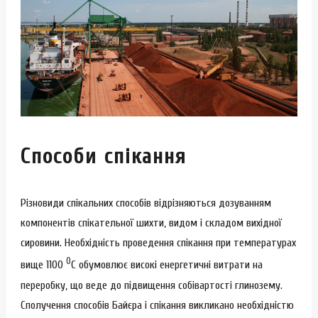
Способи спікання
Різновиди спікальних способів відрізняються дозуванням
компонентів спікательної шихти, видом і складом вихідної
сировини. Необхідність проведення спікання при температурах
0
вище 1100
С обумовлює високі енергетичні витрати на
переробку, що веде до підвищення собівартості глинозему.
Сполучення способів Байєра і спікання викликано необхідністю