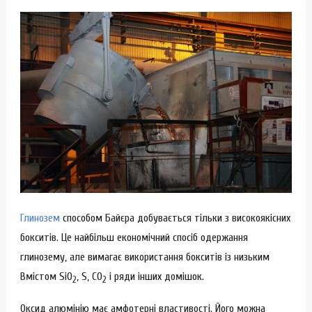
Глинозем
способом Байєра добувається тільки з високоякісних
бокситів. Це найбільш економічний спосіб одержання
глинозему, але вимагає використання бокситів із низьким
Вмістом SiО
, S, СО
і ряди інших домішок.
2
2
Оксид алюмінію має амфотерні властивості. Його можна