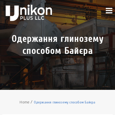
Одержання глинозему
способом Байєра
Home
Одержання глинозему способом Байєра