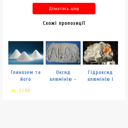
Дізнатись ціну
Схожі пропозиції
Глинозем та
Оксид
Гідроксид
його
алюмінію –
алюмінію і
модифікації
корунд Al2O3
його
3186
різновиди