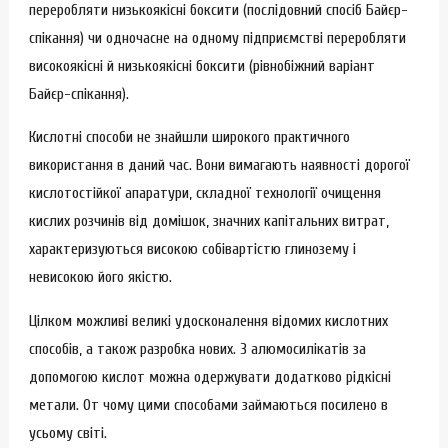
переробляти низькоякісні боксити (послідовний спосіб Байєр-
спікання) чи одночасне на одному підприємстві переробляти
високоякісні й низькоякісні боксити (рівнобіжний варіант
Байєр-спікання).
Кислотні способи не знайшли широкого практичного
використання в даний час. Вони вимагають наявності дорогої
кислотостійкої апаратури, складної технології очищення
кислих розчинів від домішок, значних капітальних витрат,
характеризуються високою собівартістю глинозему і
невисокою його якістю.
Цілком можливі великі удосконалення відомих кислотних
способів, а також разробка нових. З алюмосилікатів за
допомогою кислот можна одержувати додатково рідкісні
метали. От чому цими способами займаються посилено в
усьому світі.