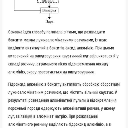
Основна ідея способу полягала в тому, що розкладати
боксити можна лужноалюмінатними розчинами, із яких
виділяти витягнутий з бокситів оксид алюмінію. При цьому
витрачений на вилуговування каустичний луг звільняється й у
складі розчину, отриманого після відокремлення оксиду
алюмінію, знову повертається на вилуговування.
Гідроксид алюмінію з бокситу витягають обробкою оборотним
лужноалюмінатним розчином, що містить вільний каустик. У
результаті розведення алюмінатної пульпи й відокремлення
порожньої породи одержують алюмінатний розчин, у якому
луг, зв’язаний в алюмінат натрію. При розкладанні
алюмінатного розчину виділяють гідроксид алюмінію, а в