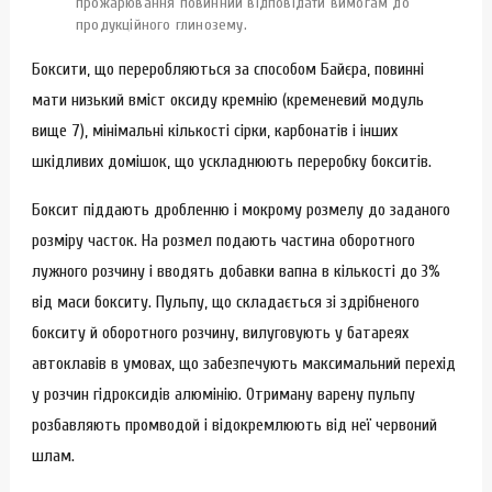
прожарювання повинний відповідати вимогам до
продукційного глинозему.
Боксити, що переробляються за способом Байєра, повинні
мати низький вміст оксиду кремнію (кременевий модуль
вище 7), мінімальні кількості сірки, карбонатів і інших
шкідливих домішок, що ускладнюють переробку бокситів.
Боксит піддають дробленню і мокрому розмелу до заданого
розміру часток. На розмел подають частина оборотного
лужного розчину і вводять добавки вапна в кількості до 3%
від маси бокситу. Пульпу, що складається зі здрібненого
бокситу й оборотного розчину, вилуговують у батареях
автоклавів в умовах, що забезпечують максимальний перехід
у розчин гідроксидів алюмінію. Отриману варену пульпу
розбавляють промводой і відокремлюють від неї червоний
шлам.