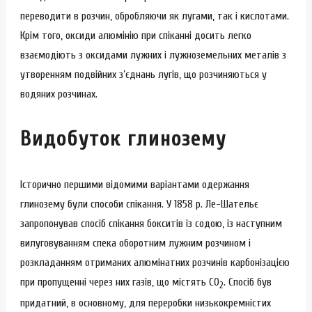
переводити в розчин, обробляючи як лугами, так і кислотами.
Крім того, оксиди алюмінію при спіканні досить легко
взаємодіють з оксидами лужних і лужноземельних металів з
утворенням подвійних з’єднань лугів, що розчиняються у
водяних розчинах.
Видобуток глинозему
Історично першими відомими варіантами одержання
глинозему були способи спікання. У 1858 р. Ле-Шательє
запропонував спосіб спікання бокситів із содою, із наступним
вилуговуванням спека оборотним лужним розчином і
розкладанням отриманих алюмінатних розчинів карбонізацією
при пропущенні через них газів, що містять СО
. Спосіб був
2
придатний, в основному, для переробки низькокремністих