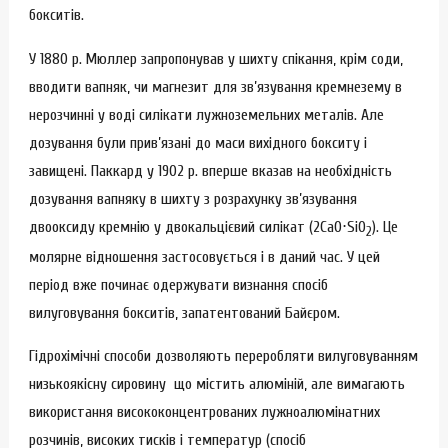
бокситів.
У 1880 р. Мюллер запропонував у шихту спікання, крім соди,
вводити вапняк, чи магнезит для зв’язування кремнезему в
нерозчинні у воді силікати лужноземельних металів. Але
дозування були прив’язані до маси вихідного бокситу і
завищені. Паккард у 1902 р. вперше вказав на необхідність
дозування вапняку в шихту з розрахунку зв’язування
двооксиду кремнію у двокальцієвий силікат (2СаО⋅SiО
). Це
2
молярне відношення застосовується і в даний час. У цей
період вже починає одержувати визнання спосіб
вилуговування бокситів, запатентований Байєром.
Гідрохімічні способи дозволяють переробляти вилуговуванням
низькоякісну сировину що містить алюміній, але вимагають
використання висококонцентрованих лужноалюмінатних
розчинів, високих тисків і температур (спосіб