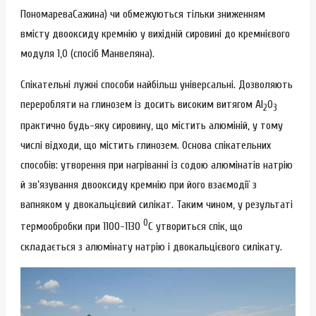
ПономареваСажина) чи обмежуються тільки зниженням
вмісту двооксиду кремнію у вихідній сировині до кремнієвого
модуля 1,0 (спосіб Манвеляна).
Спікательні лужні способи найбільш універсальні. Дозволяють
переробляти на глинозем із досить високим витягом Al
O
2
3
практично будь-яку сировину, що містить алюміній, у тому
числі відходи, що містить глинозем. Основа спікательних
способів: утворення при нагріванні із содою алюмінатів натрію
й зв’язування двооксиду кремнію при його взаємодії з
вапняком у двокальцієвий силікат. Таким чином, у результаті
0
термообробки при 1100-1130
С утвориться спік, що
складається з алюмінату натрію і двокальцієвого силікату.