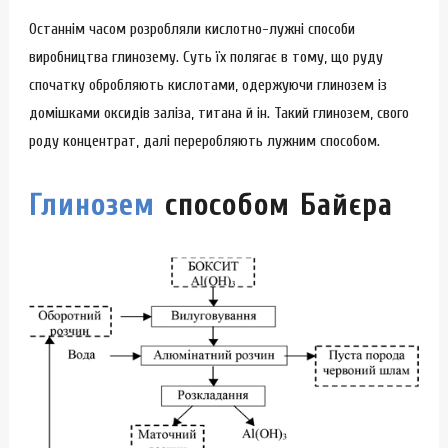
Останнім часом розробляли кислотно-лужні способи
виробництва глинозему. Суть їх полягає в тому, що руду
спочатку обробляють кислотами, одержуючи глинозем із
домішками оксидів заліза, титана й ін. Такий глинозем, свого
роду концентрат, далі переробляють лужним способом.
Глинозем
способом Байєра