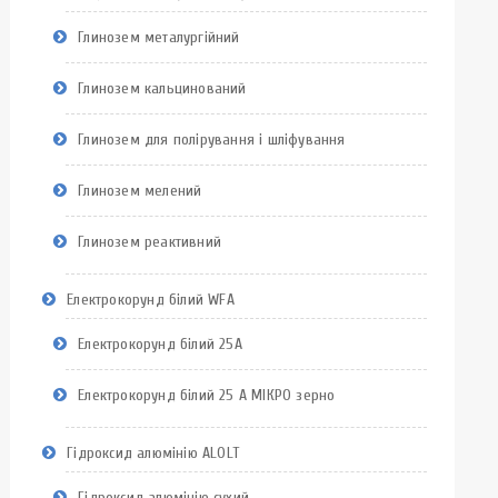
Глинозем металургійний
Глинозем кальцинований
Глинозем для полірування і шліфування
Глинозем мелений
Глинозем реактивний
Електрокорунд білий WFA
Eлектрокорунд білий 25А
Електрокорунд білий 25 А МІКРО зерно
Гідроксид алюмінію ALOLT
Гідроксид алюмінію сухий